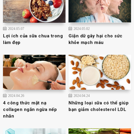
2024.05.07
2024.05.02
Lợi ích của sữa chua trong
Giận dữ gây hại cho sức
làm đẹp
khỏe mạch máu
2024.04.26
2024.04.24
4 công thức mặt nạ
Những loại sữa có thể giúp
collagen ngăn ngừa nếp
bạn giảm cholesterol LDL
nhăn