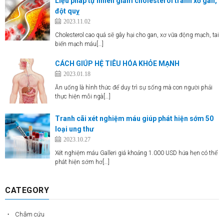
Liệu pháp tự nhiên giảm cholesterol tránh xơ gan,
đột quỵ
2023.11.02
Cholesterol cao quá sẽ gây hại cho gan, xơ vữa động mạch, tai
biến mạch máu[…]
CÁCH GIÚP HỆ TIÊU HÓA KHỎE MẠNH
2023.01.18
Ăn uống là hình thức để duy trì sự sống mà con người phải
thực hiện mỗi ngà[…]
Tranh cãi xét nghiệm máu giúp phát hiện sớm 50
loại ung thư
2023.10.27
Xét nghiệm máu Galleri giá khoảng 1.000 USD hứa hẹn có thể
phát hiện sớm hơ[…]
CATEGORY
Châm cứu