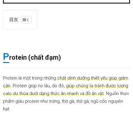
目次
1.
Protein
(chất
đạm)
2.
Chất
P
xơ
rotein (chất đạm)
3.
Axit
béo
omega-
Protein là một trong những
chất dinh dưỡng thiết yếu giúp giảm
3
cân
. Protein giúp no lâu, do đó,
giúp chúng ta tránh được lượng
4.
Vitamin
calo dư thừa dưới dạng thức ăn nhanh và đồ ăn vặt.
Nguồn thực
C
phẩm giàu protein như trứng, thịt gà, thịt gà, ngũ cốc nguyên
5.
Kali
hạt.
6.
Sắt
7.
Kẽm