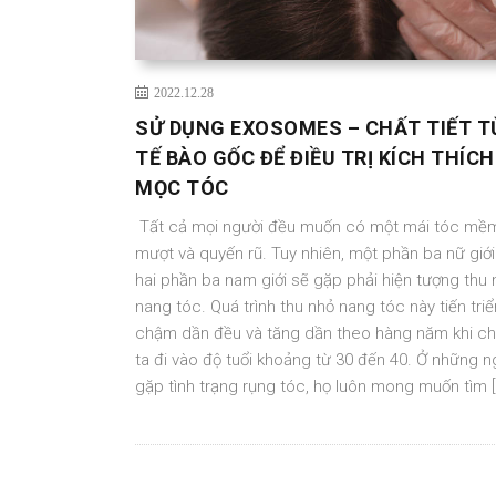
2022.12.28
SỬ DỤNG EXOSOMES – CHẤT TIẾT T
TẾ BÀO GỐC ĐỂ ĐIỀU TRỊ KÍCH THÍCH
MỌC TÓC
Tất cả mọi người đều muốn có một mái tóc mề
mượt và quyến rũ. Tuy nhiên, một phần ba nữ giới
hai phần ba nam giới sẽ gặp phải hiện tượng thu 
nang tóc. Quá trình thu nhỏ nang tóc này tiến triể
chậm dần đều và tăng dần theo hàng năm khi c
ta đi vào độ tuổi khoảng từ 30 đến 40. Ở những n
gặp tình trạng rụng tóc, họ luôn mong muốn tìm [