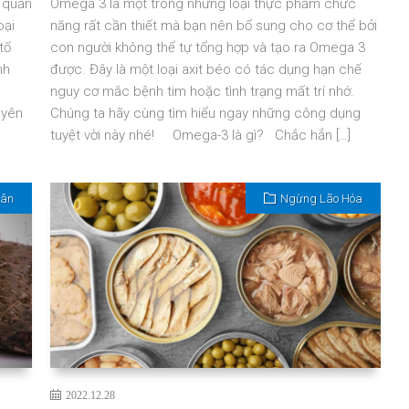
 quần
Omega 3 là một trong những loại thực phẩm chức
oại
năng rất cần thiết mà bạn nên bổ sung cho cơ thể bởi
tố
con người không thể tự tổng hợp và tạo ra Omega 3
nh
được. Đây là một loại axit béo có tác dụng hạn chế
nguy cơ mắc bệnh tim hoặc tình trạng mất trí nhớ.
uyên
Chúng ta hãy cùng tìm hiểu ngay những công dụng
tuyệt vời này nhé! Omega-3 là gì? Chắc hẳn […]
Cân
Ngừng Lão Hóa
2022.12.28