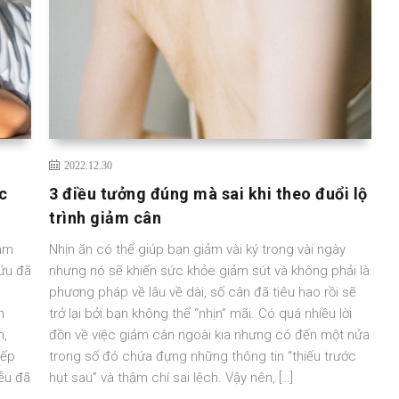
2022.12.30
c
3 điều tưởng đúng mà sai khi theo đuổi lộ
trình giảm cân
iảm
Nhịn ăn có thể giúp bạn giảm vài ký trong vài ngày
cứu đã
nhưng nó sẽ khiến sức khỏe giảm sút và không phải là
phương pháp về lâu về dài, số cân đã tiêu hao rồi sẽ
h
trở lại bởi bạn không thể “nhịn” mãi. Có quá nhiều lời
n,
đồn về việc giảm cân ngoài kia nhưng có đến một nửa
nếp
trong số đó chứa đựng những thông tin “thiếu trước
iễu đã
hụt sau” và thậm chí sai lệch. Vậy nên, […]