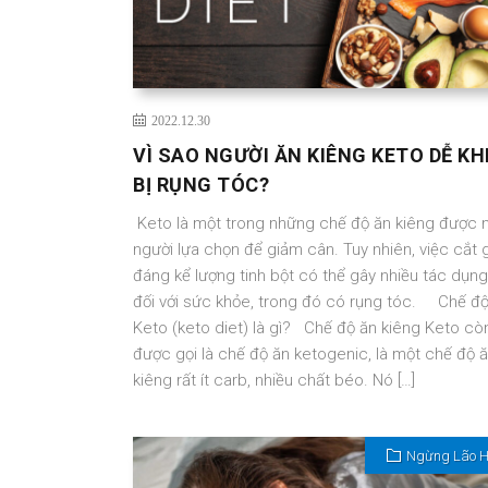
2022.12.30
VÌ SAO NGƯỜI ĂN KIÊNG KETO DỄ KH
BỊ RỤNG TÓC?
Keto là một trong những chế độ ăn kiêng được 
người lựa chọn để giảm cân. Tuy nhiên, việc cắt 
đáng kể lượng tinh bột có thể gây nhiều tác dụn
đối với sức khỏe, trong đó có rụng tóc. Chế độ
Keto (keto diet) là gì? Chế độ ăn kiêng Keto cò
được gọi là chế độ ăn ketogenic, là một chế độ 
kiêng rất ít carb, nhiều chất béo. Nó […]
Ngừng Lão 