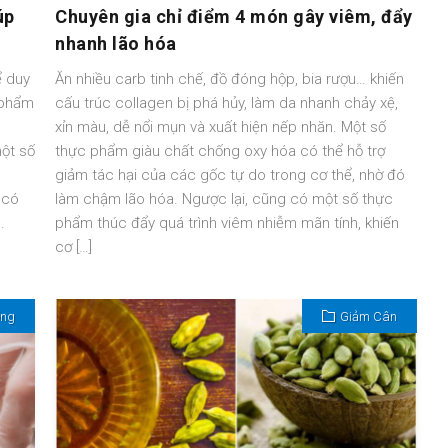
úp
Chuyên gia chỉ điểm 4 món gây viêm, đẩy
nhanh lão hóa
ể duy
Ăn nhiều carb tinh chế, đồ đóng hộp, bia rượu… khiến
c phẩm
cấu trúc collagen bị phá hủy, làm da nhanh chảy xệ,
xỉn màu, dễ nổi mụn và xuất hiện nếp nhăn. Một số
một số
thực phẩm giàu chất chống oxy hóa có thể hỗ trợ
giảm tác hại của các gốc tự do trong cơ thể, nhờ đó
 có
làm chậm lão hóa. Ngược lại, cũng có một số thực
.
phẩm thúc đẩy quá trình viêm nhiễm mãn tính, khiến
cơ […]
ống
Giảm Cân