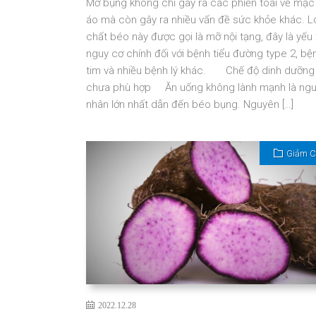
Mỡ bụng không chỉ gây ra các phiền toái về mặc
áo mà còn gây ra nhiều vấn đề sức khỏe khác. L
chất béo này được gọi là mỡ nội tạng, đây là yếu 
nguy cơ chính đối với bệnh tiểu đường type 2, bệ
tim và nhiều bệnh lý khác. Chế độ dinh dưỡng
chưa phù hợp Ăn uống không lành mạnh là ng
nhân lớn nhất dẫn đến béo bụng. Nguyên […]
Giảm 
2022.12.28