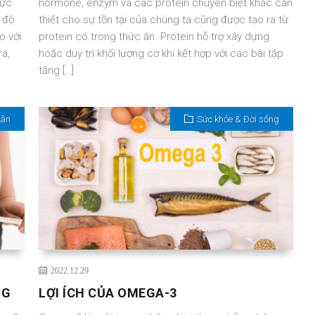
hực
hormone, enzym và các protein chuyên biệt khác cần
 độ
thiết cho sự tồn tại của chúng ta cũng được tạo ra từ
o với
protein có trong thức ăn. Protein hỗ trợ xây dựng
ra,
hoặc duy trì khối lượng cơ khi kết hợp với các bài tập
tăng […]
Cân
Sức khỏe & Đời sống
2022.12.29
NG
LỢI ÍCH CỦA OMEGA-3