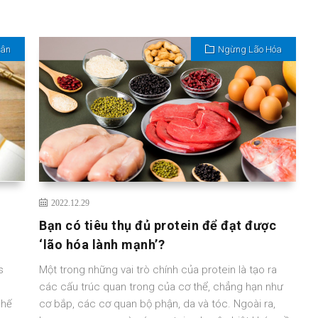
Cân
Ngừng Lão Hóa
2022.12.29
Bạn có tiêu thụ đủ protein để đạt được
‘lão hóa lành mạnh’?
s
Một trong những vai trò chính của protein là tạo ra
các cấu trúc quan trong của cơ thể, chẳng hạn như
chế
cơ bắp, các cơ quan bộ phận, da và tóc. Ngoài ra,