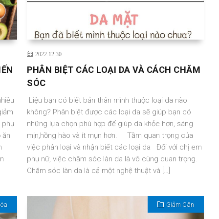
2022.12.30
IẾN
PHÂN BIỆT CÁC LOẠI DA VÀ CÁCH CHĂM
SÓC
nhiều
Liệu bạn có biết bản thân mình thuộc loại da nào
giảm
không? Phân biệt được các loại da sẽ giúp bạn có
g phụ
những lựa chọn phù hợp để giúp da khỏe hơn, sáng
 ăn
mịn,hồng hào và ít mụn hơn. Tầm quan trọng của
n
việc phân loại và nhận biết các loại da Đối với chị em
ăn
phụ nữ, việc chăm sóc làn da là vô cùng quan trọng.
Chăm sóc làn da là cả một nghệ thuật và […]
Hóa
Giảm Cân