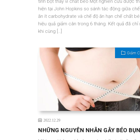
tinh bột thay vì chất béo Một nghiên cứu được t
hiện tại John Hopkins so sánh tác động giữa chế
ăn ít carbohydrate và chế độ ăn hạn chế chất bé
hiệu quả giảm cân trong 6 tháng. Kết quả đã chỉ 
khi cùng […]
Giảm 
2022.12.29
NHỮNG NGUYÊN NHÂN GÂY BÉO BỤ