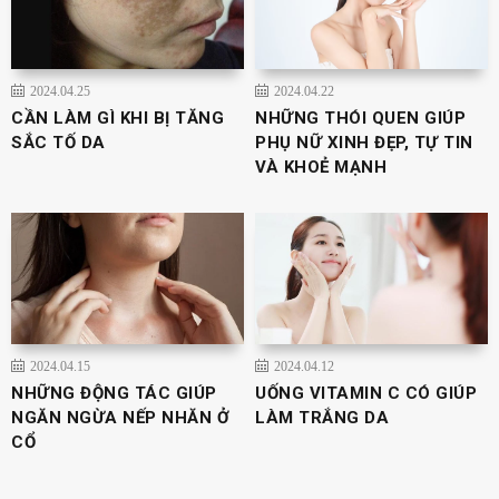
2024.04.25
2024.04.22
CẦN LÀM GÌ KHI BỊ TĂNG
NHỮNG THÓI QUEN GIÚP
SẮC TỐ DA
PHỤ NỮ XINH ĐẸP, TỰ TIN
VÀ KHOẺ MẠNH
2024.04.15
2024.04.12
NHỮNG ĐỘNG TÁC GIÚP
UỐNG VITAMIN C CÓ GIÚP
NGĂN NGỪA NẾP NHĂN Ở
LÀM TRẮNG DA
CỔ