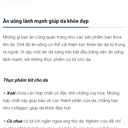
0.1.
Ăn
uống
lành
mạnh
Ăn uống lành mạnh giúp da khỏe đẹp
giúp
da
khỏe
Những gì bạn ăn cũng quan trọng như các sản phẩm bạn thoa
đẹp
lên da. Chế độ ăn uống có thể cải thiện sức khỏe làn da từ trong
0.1.1.
Thực
phẩm
ra ngoài. Vì vậy, một làn da sáng mịn bắt đầu bằng việc ăn uống
tốt
lành mạnh, với những thực phẩm có lợi cho da.
cho
da
0.1.2.
Cắt
Thực phẩm tốt cho da
giảm
rượu
bia
– Xoài
chứa các hợp chất có đặc tính chống oxy hóa. Những
giúp
hợp chất này giúp bảo vệ các thành phần của da, chẳng hạn
da
khỏe
như collagen, giúp da khỏe đẹp hơn.
đẹp
0.2.
Kiểm
– Cà chua
có lợi ích ngăn ngừa ung thư da. Nghiên cứu đã chỉ
soát