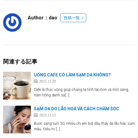
Author：dao
投稿一覧
関連する記事
UỐNG CAFE CÓ LÀM SẠM DA KHÔNG?
2023.11.29
Cafe là thức uống giúp chúng ta tỉnh táo hơn và mỗi sáng,
nằm trong danh sá[…]
SẠM DA DO LÃO HOÁ VÀ CÁCH CHĂM SÓC
2023.11.13
Bước sang tuổi 30, nhiều chị em bắt đầu thấy da lão hóa, sạm
màu. Điều trị […]