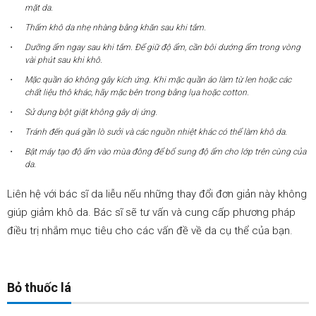
mặt da.
Thấm khô da nhẹ nhàng bằng khăn sau khi tắm.
Dưỡng ẩm ngay sau khi tắm. Để giữ độ ẩm, cần bôi dướng ẩm trong vòng
vài phút sau khi khô.
Mặc quần áo không gây kích ứng. Khi mặc quần áo làm từ len hoặc các
chất liệu thô khác, hãy mặc bên trong bằng lụa hoặc cotton.
Sử dụng bột giặt không gây dị ứng.
Tránh đến quá gần lò sưởi và các nguồn nhiệt khác có thể làm khô da.
Bật máy tạo độ ẩm vào mùa đông để bổ sung độ ẩm cho lớp trên cùng của
da.
Liên hệ với bác sĩ da liễu nếu những thay đổi đơn giản này không
giúp giảm khô da. Bác sĩ sẽ tư vấn và cung cấp phương pháp
điều trị nhắm mục tiêu cho các vấn đề về da cụ thể của bạn.
Bỏ thuốc lá