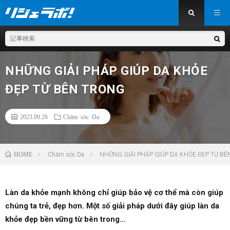
NHỮNG GIẢI PHÁP GIÚP DA KHỎE
ĐẸP TỪ BÊN TRONG
2023.09.26
Chăm sóc Da
HOME
Chăm sóc Da
NHỮNG GIẢI PHÁP GIÚP DA KHỎE ĐẸP TỪ B
Làn da khỏe mạnh không chỉ giúp bảo vệ cơ thể mà còn giúp
chúng ta trẻ, đẹp hơn. Một số giải pháp dưới đây giúp làn da
khỏe đẹp bền vững từ bên trong…