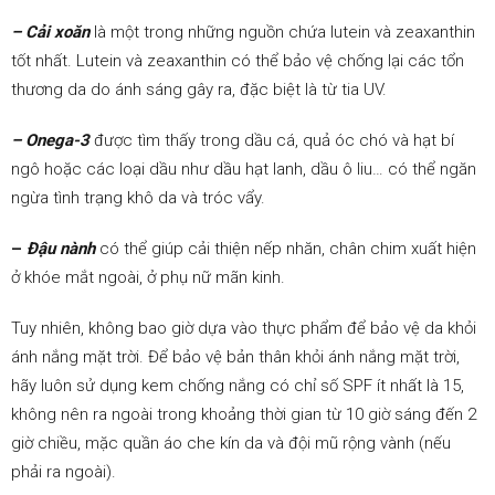
– Cải xoăn
là một trong những nguồn chứa lutein và zeaxanthin
tốt nhất. Lutein và zeaxanthin có thể bảo vệ chống lại các tổn
thương da do ánh sáng gây ra, đặc biệt là từ tia UV.
– Onega-3
được tìm thấy trong dầu cá, quả óc chó và hạt bí
ngô hoặc các loại dầu như dầu hạt lanh, dầu ô liu… có thể ngăn
ngừa tình trạng khô da và tróc vẩy.
–
Đậu nành
có thể giúp cải thiện nếp nhăn, chân chim xuất hiện
ở khóe mắt ngoài, ở phụ nữ mãn kinh.
Tuy nhiên, không bao giờ dựa vào thực phẩm để bảo vệ da khỏi
ánh nắng mặt trời. Để bảo vệ bản thân khỏi ánh nắng mặt trời,
hãy luôn sử dụng kem chống nắng có chỉ số SPF ít nhất là 15,
không nên ra ngoài trong khoảng thời gian từ 10 giờ sáng đến 2
giờ chiều, mặc quần áo che kín da và đội mũ rộng vành (nếu
phải ra ngoài).