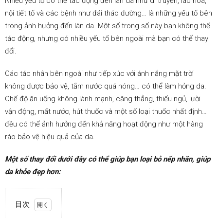
Nhiều yếu tố có thể tác động đến làn da như di truyền, lão hóa,
nội tiết tố và các bệnh như đái tháo đường… là những yếu tố bên
trong ảnh hưởng đến làn da. Một số trong số này bạn không thể
tác động, nhưng có nhiều yếu tố bên ngoài mà bạn có thể thay
đổi.
Các tác nhân bên ngoài như tiếp xúc với ánh nắng mặt trời
không được bảo vệ, tắm nước quá nóng… có thể làm hỏng da.
Chế độ ăn uống không lành mạnh, căng thẳng, thiếu ngủ, lười
vận động, mất nước, hút thuốc và một số loại thuốc nhất định…
đều có thể ảnh hưởng đến khả năng hoạt động như một hàng
rào bảo vệ hiệu quả của da.
Một số thay đổi dưới đây có thể giúp bạn loại bỏ nếp nhăn, giúp
da khỏe đẹp hơn:
目次