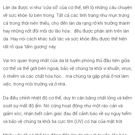
Làn da được ví như ‘cửa sổ’ của cơ thể, tiết lộ những câu chuyện
về sức khỏe từ bên trong. Tất cả các tình trạng như mụn trứng
cá trong thời niên thiếu, cho đến làn da rạng rỡ khi trưởng thành
hay những nốt đồi mồi do lão hóa… đều được phản ánh trên làn
da. Hay nói cách khác tuổi tác và sức khỏe đều được thể hiện
rất rõ qua ‘tấm gương’ này.
Vai trò quan trọng nhất của da là tuyến phòng thủ đầu tiên giữa
cơ thể và thế giới bên ngoài, bảo vệ chúng ta khỏi vi khuẩn, virus,
ô nhiễm và các chất hóa học… mà chúng ta gặp phải ở nơi làm
việc, trong môi trường và ở nhà…
Da điều chỉnh nhiệt độ cơ thể, duy trì cân bằng chất lỏng và kiểm
soát sự mất độ ẩm. Nó cũng hoạt động như một rào cản và
giảm xóc, nhận biết cảm giác đau để cảnh báo về sự nguy hiểm
và bảo vệ chúng ta khỏi tia cực tím (UV) có hại của mặt trời.