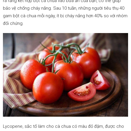
ra rằng kết hợp bột cà chua vào bữa ăn của bạn, có thể giúp
căng
thẳng
bảo vệ chống cháy nắng. Sau 10 tuần, những người tiêu thụ 40
gam bột cà chua mỗi ngày, ít bị cháy nắng hơn 40% so với nhóm
0.3.
Giữ
ẩm
đối chứng.
cho
da
0.4.
Bỏ
thuốc
lá
0.5.
Ngủ
đủ
giấc
1.
Lycopene, sắc tố làm cho cà chua có màu đỏ đậm, được cho