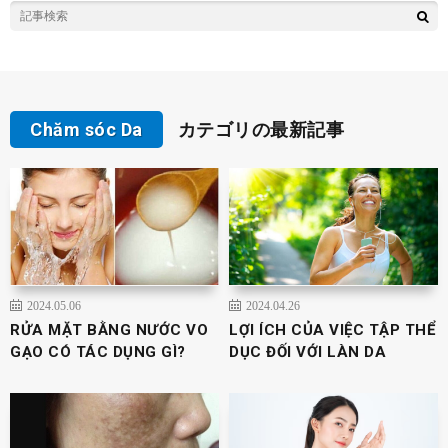
Chăm sóc Da
カテゴリの最新記事
2024.05.06
2024.04.26
RỬA MẶT BẰNG NƯỚC VO
LỢI ÍCH CỦA VIỆC TẬP THỂ
GẠO CÓ TÁC DỤNG GÌ?
DỤC ĐỐI VỚI LÀN DA