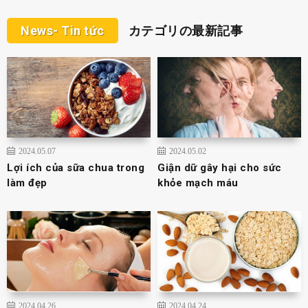
News- Tin tức
カテゴリの最新記事
2024.05.07
2024.05.02
Lợi ích của sữa chua trong
Giận dữ gây hại cho sức
làm đẹp
khỏe mạch máu
2024.04.26
2024.04.24