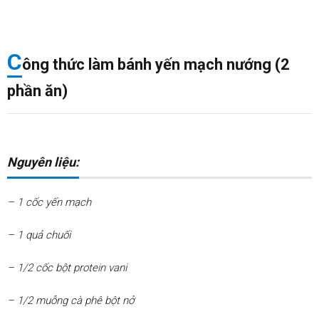
thức
làm
bánh
yến
C
mạch
ông thức làm bánh yến mạch nướng (2
nướng
(2
phần ăn)
phần
ăn)
1.1.
Nguyên
liệu:
Nguyên liệu:
1.2.
Cách
làm:
– 1 cốc yến mạch
– 1 quả chuối
– 1/2 cốc bột protein vani
– 1/2 muỗng cà phê bột nở