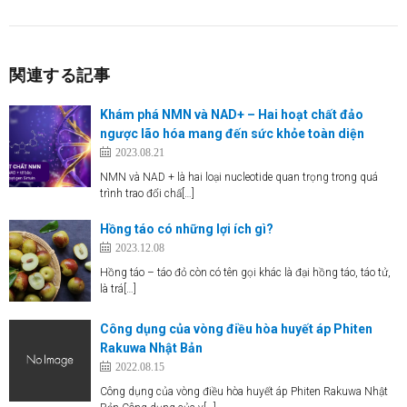
関連する記事
Khám phá NMN và NAD+ – Hai hoạt chất đảo
ngược lão hóa mang đến sức khỏe toàn diện
2023.08.21
NMN và NAD + là hai loại nucleotide quan trọng trong quá
trình trao đổi chấ[…]
Hồng táo có những lợi ích gì?
2023.12.08
Hồng táo – táo đỏ còn có tên gọi khác là đại hồng táo, táo tử,
là trá[…]
Công dụng của vòng điều hòa huyết áp Phiten
Rakuwa Nhật Bản
2022.08.15
Công dụng của vòng điều hòa huyết áp Phiten Rakuwa Nhật