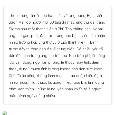
Theo Trung tâm Y học hạt nhân và Ung bướu, Bệnh viện
Bạch Mai, có người mới 30 tuổi đã mắc ung thư đại tràng
Sigma như một thanh niên ở Phú Thọ chẳng hạn. Ngoài
ung thư gan, phổi, đại trực tràng các bệnh viện tiếp nhận
nhiều trường hợp ung thư vú ở tuổi thanh niên – bệnh
trước đây thường gặp ở tuổi trung niên. Có nhiều yếu tố
dẫn đến tình trạng ung thư trẻ hóa. Như béo phì, lối sống
lười vận động, ngồi văn phòng, lệ thuộc máy tính, điện
thoại, đi ngủ muộn ảnh hưởng không nhỏ đến sức khỏe.
Chế độ ăn uống không lành mạnh ít rau quả, nhiều đạm,
nhiều muối… Hút thuốc lá, uống nhiều rượu bia, lạm dụng
chất kích thích… cũng là nguyên nhân khiến tỷ lệ người
mắc bệnh ngày càng nhiều.