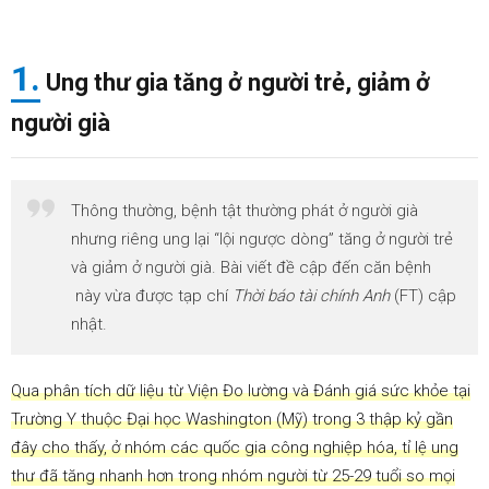
thư
gia
tăng
1.
ở
Ung thư gia tăng ở người trẻ, giảm ở
người
trẻ,
người già
giảm
ở
người
già
Thông thường, bệnh tật thường phát ở người già
2.
2. Đi
nhưng riêng ung lại “lội ngược dòng” tăng ở người trẻ
tìm
nguyên
và giảm ở người già. Bài viết đề cập đến căn bệnh
nhân
này vừa được tạp chí
Thời báo tài chính Anh
(FT) cập
khiến
nhật.
ung
thư trẻ
hóa
Qua phân tích dữ liệu từ Viện Đo lường và Đánh giá sức khỏe tại
3.
3.
Trường Y thuộc Đại học Washington (Mỹ) trong 3 thập kỷ gần
Làm
gì để
đây cho thấy, ở nhóm các quốc gia công nghiệp hóa, tỉ lệ ung
ngăn
thư đã tăng nhanh hơn trong nhóm người từ 25-29 tuổi so mọi
ngừa