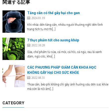
関連する記事
Tăng cân có thể gây hại cho gan
2024.01.19
Khi nhắc đến tăng cân, nhiều người thường nghĩ đến tình
trạng tích tụ mỡ th[…]
7 thực phẩm tốt cho xương khớp
2022.10.28
Sữa, chế phẩm từ sữa, cá mòi, cá hồi, cá ngừ, rau lá xanh
đậm, ngũ cốc, kho[…]
CÁC PHƯƠNG PHÁP GIẢM CÂN KHOA HỌC
KHÔNG GÂY HẠI CHO SỨC KHỎE
2022.08.31
Thừa cân, béo phì không chỉ gây ảnh hưởng xấu đến sức khỏe
mà còn là nỗi ám[…]
CATEGORY