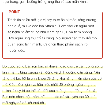
trực tràng, gan, buồng trứng, ung thư vú sau mãn kinh…
Tránh ăn nhiều mỡ, gia vị hay thức ăn bị mốc; tăng cường
hoa quả, rau và các loại vitamin. Tiêm vắc xin ngừa một
số bệnh nhiễm trùng như viêm gan B, C và tiêm phòng
HPV ngừa ung thư cổ tử cung. Mọi người cần thay đổi thói
quen sống lành mạnh, lựa chọn thực phẩm sạch, rõ
nguồn gốc.
Do cuộc sống bận rộn bác sĩ khuyến cáo giới trẻ cần có lối sống
lành mạnh, tăng cường vận động và dinh dưỡng cân bằng. Nền
tảng thể lực tốt là chìa khóa để tăng khả năng miễn dịch của cơ
thể. Cách đơn giản và hữu hiệu nhất để phòng ngừa ung thư
chính là duy trì cơ thể cân đối qua những hoạt động thể chất.
Bạn nên chọn một môn thể thao nào đó và luyện tập 30 phút
mỗi ngày để có kết quả tốt.