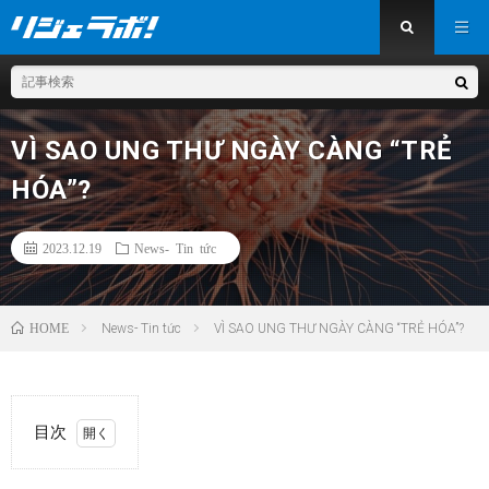
VÌ SAO UNG THƯ NGÀY CÀNG “TRẺ
HÓA”?
2023.12.19
News- Tin tức
HOME
News- Tin tức
VÌ SAO UNG THƯ NGÀY CÀNG “TRẺ HÓA”?
目次
1.
1.
Ung