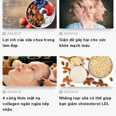
2024.05.07
2024.05.02
Lợi ích của sữa chua trong
Giận dữ gây hại cho sức
làm đẹp
khỏe mạch máu
2024.04.26
2024.04.24
4 công thức mặt nạ
Những loại sữa có thể giúp
collagen ngăn ngừa nếp
bạn giảm cholesterol LDL
nhăn