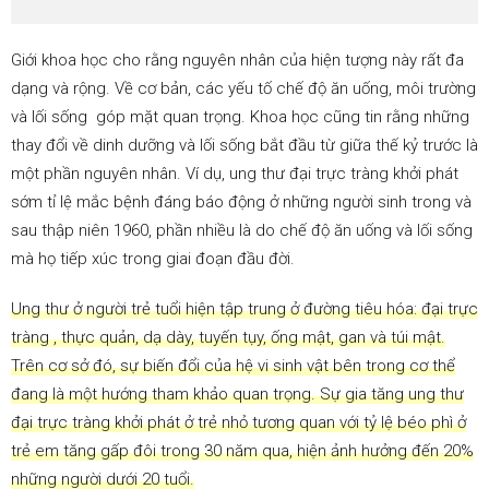
Giới khoa học cho rằng nguyên nhân của hiện tượng này rất đa
dạng và rộng. Về cơ bản, các yếu tố chế độ ăn uống, môi trường
và lối sống góp mặt quan trọng. Khoa học cũng tin rằng những
thay đổi về dinh dưỡng và lối sống bắt đầu từ giữa thế kỷ trước là
một phần nguyên nhân. Ví dụ, ung thư đại trực tràng khởi phát
sớm tỉ lệ mắc bệnh đáng báo động ở những người sinh trong và
sau thập niên 1960, phần nhiều là do chế độ ăn uống và lối sống
mà họ tiếp xúc trong giai đoạn đầu đời.
Ung thư ở người trẻ tuổi hiện tập trung ở đường tiêu hóa: đại trực
tràng , thực quản, dạ dày, tuyến tụy, ống mật, gan và túi mật.
Trên cơ sở đó, sự biến đổi của hệ vi sinh vật bên trong cơ thể
đang là một hướng tham khảo quan trọng. Sự gia tăng ung thư
đại trực tràng khởi phát ở trẻ nhỏ tương quan với tỷ lệ béo phì ở
trẻ em tăng gấp đôi trong 30 năm qua, hiện ảnh hưởng đến 20%
những người dưới 20 tuổi.