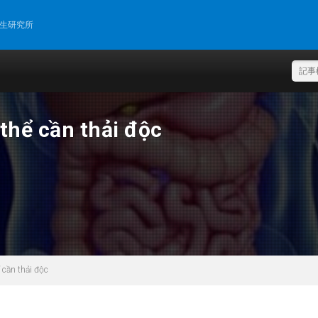
再生研究所
 thể cần thải độc
 cần thải độc