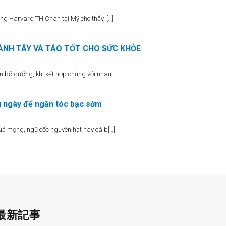
ng Harvard TH Chan tại Mỹ cho thấy, […]
ÀNH TÂY VÀ TÁO TỐT CHO SỨC KHỎE
 bổ dưỡng, khi kết hợp chúng với nhau[…]
g ngày để ngăn tóc bạc sớm
quả mọng, ngũ cốc nguyên hạt hay cá b[…]
最新記事