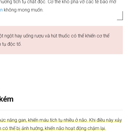
hướng tích tụ chất độc. Cơ thể khó phá vỡ các tế bào mỡ
ân
không mong muốn.
ột ngột hay uống rượu và hút thuốc có thể khiến cơ thể
 tụ độc tố.
 kém
c năng gan, khiến máu tích tụ nhiều ở não. Khi điều này xảy
h có thể bị ảnh hưởng, khiến não hoạt động chậm lại.