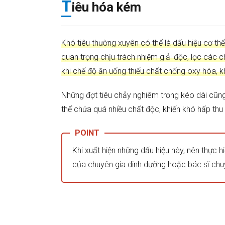
cân
T
iêu hóa kém
thất
thường
Tăng
3.
Khó tiêu thường xuyên có thể là dấu hiệu cơ th
cân
quan trọng chịu trách nhiệm giải độc, lọc các c
thất
thường
khi chế độ ăn uống thiếu chất chống oxy hóa, 
Trí
4.
Những đợt tiêu chảy nghiêm trọng kéo dài cũng 
nhớ,
khả
thể chứa quá nhiều chất độc, khiến khó hấp thu 
năng
tập
trung
kém
Khi xuất hiện những dấu hiệu này, nên thực h
của chuyên gia dinh dưỡng hoặc bác sĩ chu
Khó
5.
ngủ