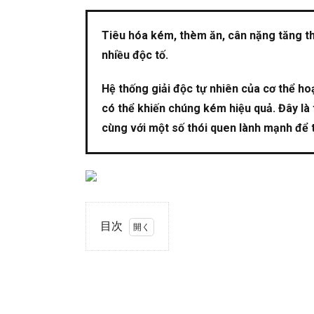
Tiêu hóa kém, thèm ăn, cân nặng tăng th
nhiều độc tố.
Hệ thống giải độc tự nhiên của cơ thể 
có thể khiến chúng kém hiệu quả. Đây là 
cùng với một số thói quen lành mạnh để t
目次
Tiêu
1.
hóa
kém
Tăng
2.