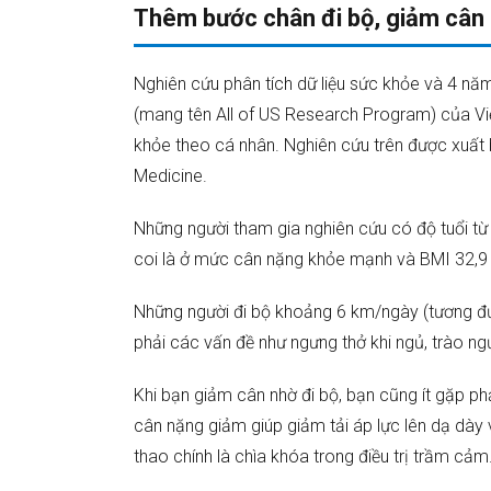
Thêm bước chân đi bộ, giảm cân b
Nghiên cứu phân tích dữ liệu sức khỏe và 4 nă
(mang tên All of US Research Program) của V
khỏe theo cá nhân. Nghiên cứu trên được xuất
Medicine.
Những người tham gia nghiên cứu có độ tuổi từ 4
coi là ở mức cân nặng khỏe mạnh và BMI 32,9 
Những người đi bộ khoảng 6 km/ngày (tương đư
phải các vấn đề như ngưng thở khi ngủ, trào n
Khi bạn giảm cân nhờ đi bộ, bạn cũng ít gặp ph
cân nặng giảm giúp giảm tải áp lực lên dạ dày 
thao chính là chìa khóa trong điều trị trầm cảm