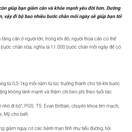
 còn giúp bạn giảm cân và khỏe mạnh yêu đời hơn. Dường
n, vậy đi bộ bao nhiêu bước chân mỗi ngày sẽ giúp bạn tối
ăng cân ở người lớn, trong khi đó, người thừa cân có thể
 bước chân nữa, nghĩa là 11.000 bước chân mỗi ngày để có
ăng từ 0,5-1kg mỗi năm từ lúc trưởng thành cho tới khi bước
 nặng không lành mạnh và thậm chí béo phì theo tuổi tác.
 nhờ đi bộ”, PGS. TS. Evan Brittain, chuyên khoa tim mạch,
e, Mỹ cho biết.
ong giảm nguy cơ các bệnh mạn tính như tiểu đường, hội