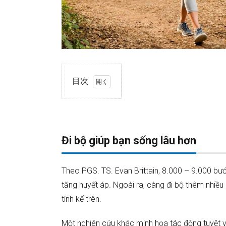
目次
Đi bộ
1.
giúp
bạn
sống
Đi bộ giúp bạn sống lâu hơn
lâu
hơn
Suối
2.
Theo PGS. TS. Evan Brittain, 8.000 – 9.000 b
nguồn
tăng huyết áp. Ngoài ra, càng đi bộ thêm nhi
của
tuổi
tính kể trên.
trẻ
Một nghiên cứu khác minh họa tác động tuyệt vờ
Thêm
3.