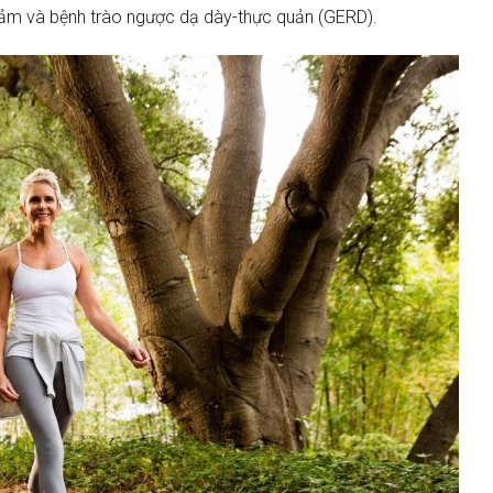
 cảm và bệnh trào ngược dạ dày-thực quản (GERD).