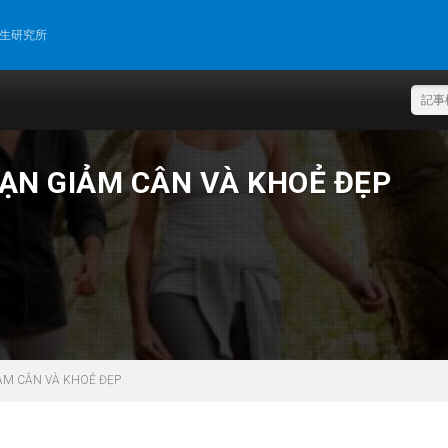
再生研究所
ẠN GIẢM CÂN VÀ KHOẺ ĐẸP
ẢM CÂN VÀ KHOẺ ĐẸP