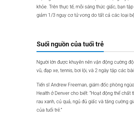
bước
khỏe. Trên thực tế, mỗi sáng thức giấc, bạn tậ
chân đi
giảm 1/3 nguy cơ tử vong do tất cả các loại b
bộ,
giảm
cân
bền
Suối nguồn của tuổi trẻ
vững và
đẩy lùi
béo phì
Người lớn được khuyên nên vận động cường độ v
Lợi ích
4.
vũ, đạp xe, tennis, bơi lội, và 2 ngày tập các b
của
việc đi
bộ
Tiến sĩ Andrew Freeman, giám đốc phòng ngừa
10.000
Health ở Denver cho biết: “Hoạt động thể chất th
bước
rau xanh, củ quả, ngủ đủ giấc và tăng cường gia
chân
mỗi
của tuổi trẻ.”
ngày