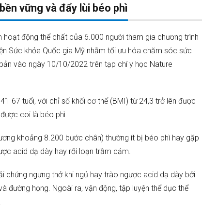
ền vững và đẩy lùi béo phì
m hoạt động thể chất của 6.000 người tham gia chương trình
iện Sức khỏe Quốc gia Mỹ nhằm tối ưu hóa chăm sóc sức
 bản vào ngày 10/10/2022 trên tạp chí y học Nature
1-67 tuổi, với chỉ số khối cơ thể (BMI) từ 24,3 trở lên được
được coi là béo phì.
ơng khoảng 8.200 bước chân) thường ít bị béo phì hay gặp
gược acid dạ dày hay rối loạn trầm cảm.
ải chứng ngưng thở khi ngủ hay trào ngược acid dạ dày bởi
và đường họng. Ngoài ra, vận động, tập luyện thể dục thể
.