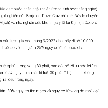
ệ giữa các bước chân ngẫu nhiên (trong sinh hoạt hàng ngày)
 giả nghiên cứu Borja del Pozo Cruz chia sẻ. Đây là chuyên
ạch) và nhà nghiên cứu khoa học y tế tại Đại học Cadiz ở
ên cứu tương tự vào tháng 9/2022 cho thấy đi bộ 10.000
í tuệ, so với chỉ giảm 25% nguy cơ ở số bước chân
bước/phút trong vòng 30 phút, bạn có thể tối ưu hóa lợi ích
ảm 62% nguy cơ sa sút trí tuệ. 30 phút đi bộ nhanh không
g, rải đều trong ngày.
 giảm 80% nguy cơ tim mạch và nguy cơ tử vong do mọi loại